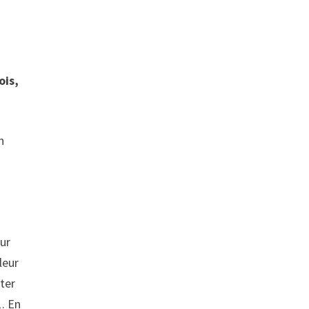
ois,
n
œur
leur
rter
1. En