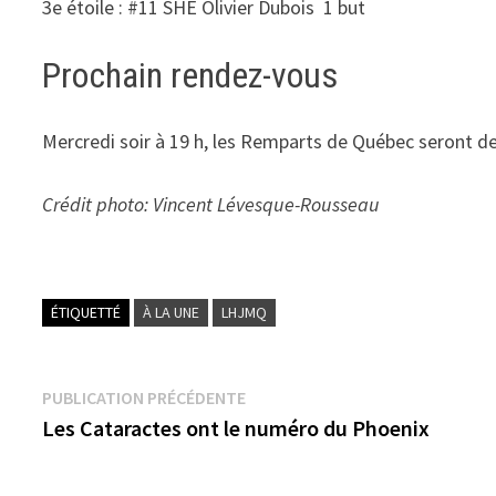
3e étoile : #11 SHE Olivier Dubois 1 but
Prochain rendez-vous
Mercredi soir à 19 h, les Remparts de Québec seront de
Crédit photo: Vincent Lévesque-Rousseau
ÉTIQUETTÉ
À LA UNE
LHJMQ
Navigation
Publication
PUBLICATION PRÉCÉDENTE
précédente :
Les Cataractes ont le numéro du Phoenix
de
l’article