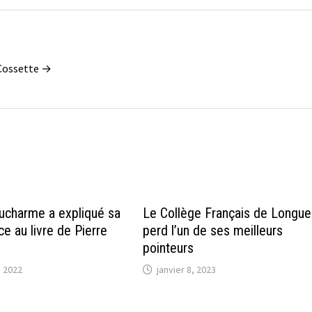
 Cossette →
ucharme a expliqué sa
Le Collège Français de Longue
e au livre de Pierre
perd l’un de ses meilleurs
pointeurs
 2022
janvier 8, 2023