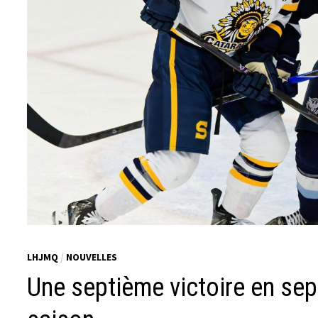
LHJMQ
/
NOUVELLES
Une septième victoire en se