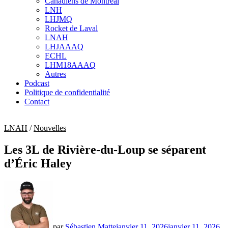
Canadiens de Montréal
sub
LNH
menu
LHJMQ
Rocket de Laval
LNAH
LHJAAAQ
ECHL
LHM18AAAQ
Autres
Podcast
Politique de confidentialité
Contact
LNAH
/
Nouvelles
Les 3L de Rivière-du-Loup se séparent
d’Éric Haley
par
Sébastien Matte
janvier 11, 2026
janvier 11, 2026