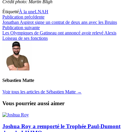
Crédit photo: Martin Bligh
Étiquetté
À la une
LNAH
Navigation
Publication
Publication précédente
précédente :
Jonathan Aspirot signe un contrat de deux ans avec les Bruins
de
Publication
Publication suivante
l’article
suivante :
Les Olympiques de Gatineau ont annoncé avoir relevé Alexis
Loiseau de ses fonctions
Sébastien Matte
Voir tous les articles de Sébastien Matte →
Vous pourriez aussi aimer
Joshua Roy a remporté le Trophée Paul-Dumont