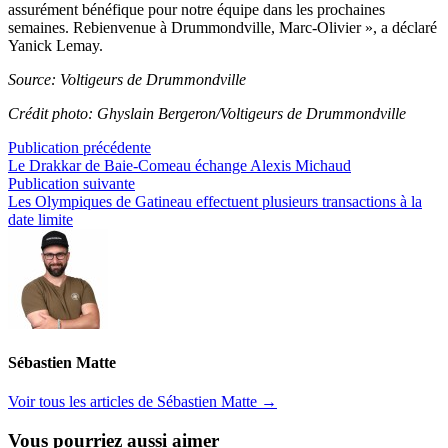
assurément bénéfique pour notre équipe dans les prochaines
semaines. Rebienvenue à Drummondville, Marc-Olivier », a déclaré
Yanick Lemay.
Source: Voltigeurs de Drummondville
Crédit photo: Ghyslain Bergeron/Voltigeurs de Drummondville
Navigation
Publication
Publication précédente
précédente :
Le Drakkar de Baie-Comeau échange Alexis Michaud
de
Publication
Publication suivante
l’article
suivante :
Les Olympiques de Gatineau effectuent plusieurs transactions à la
date limite
Sébastien Matte
Voir tous les articles de Sébastien Matte →
Vous pourriez aussi aimer