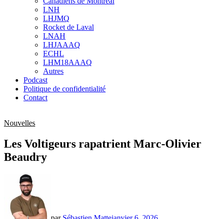
Canadiens de Montréal
sub
LNH
menu
LHJMQ
Rocket de Laval
LNAH
LHJAAAQ
ECHL
LHM18AAAQ
Autres
Podcast
Politique de confidentialité
Contact
Nouvelles
Les Voltigeurs rapatrient Marc-Olivier
Beaudry
par
Sébastien Matte
janvier 6, 2026