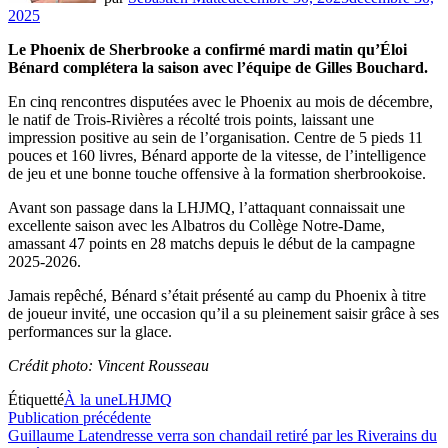
2025
Le Phoenix de Sherbrooke a confirmé mardi matin qu’Éloi
Bénard complétera la saison avec l’équipe de Gilles Bouchard.
En cinq rencontres disputées avec le Phoenix au mois de décembre,
le natif de Trois-Rivières a récolté trois points, laissant une
impression positive au sein de l’organisation. Centre de 5 pieds 11
pouces et 160 livres, Bénard apporte de la vitesse, de l’intelligence
de jeu et une bonne touche offensive à la formation sherbrookoise.
Avant son passage dans la LHJMQ, l’attaquant connaissait une
excellente saison avec les Albatros du Collège Notre-Dame,
amassant 47 points en 28 matchs depuis le début de la campagne
2025-2026.
Jamais repêché, Bénard s’était présenté au camp du Phoenix à titre
de joueur invité, une occasion qu’il a su pleinement saisir grâce à ses
performances sur la glace.
Crédit photo: Vincent Rousseau
Étiquetté
À la une
LHJMQ
Navigation
Publication
Publication précédente
précédente :
Guillaume Latendresse verra son chandail retiré par les Riverains du
de