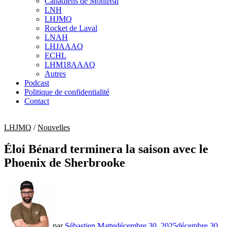
Canadiens de Montréal
sub
LNH
menu
LHJMQ
Rocket de Laval
LNAH
LHJAAAQ
ECHL
LHM18AAAQ
Autres
Podcast
Politique de confidentialité
Contact
LHJMQ
/
Nouvelles
Éloi Bénard terminera la saison avec le
Phoenix de Sherbrooke
par
Sébastien Matte
décembre 30, 2025
décembre 30,