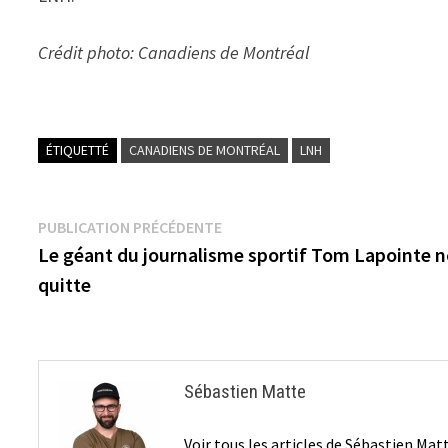
Crédit photo: Canadiens de Montréal
ÉTIQUETTÉ
CANADIENS DE MONTRÉAL
LNH
Navigation
Publication
PUBLICATION PRÉCÉDENTE
précédente :
Le géant du journalisme sportif Tom Lapointe 
de
quitte
l’article
Sébastien Matte
Voir tous les articles de Sébastien Ma