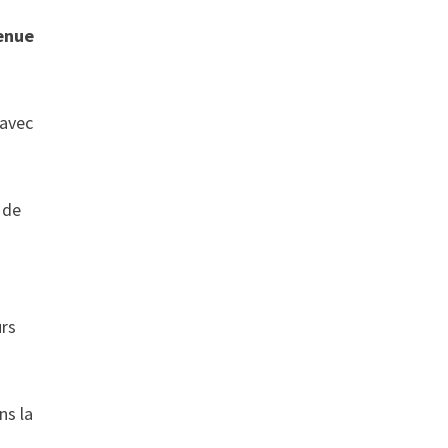
venue
 avec
 de
urs
ns la