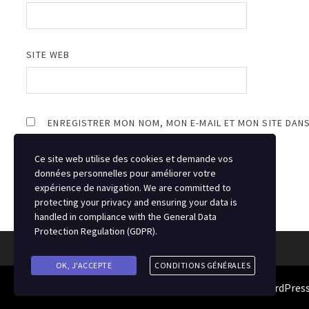
SITE WEB
ENREGISTRER MON NOM, MON E-MAIL ET MON SITE DAN
Ce site web utilise des cookies et demande vos
données personnelles pour améliorer votre
expérience de navigation. We are committed to
protecting your privacy and ensuring your data is
handled in compliance with the
General Data
Protection Regulation (GDPR)
.
OK, J'ACCEPTE
CONDITIONS GÉNÉRALES
Copyright © 2026
Source du Hockey
. Alimenté par
WordPres