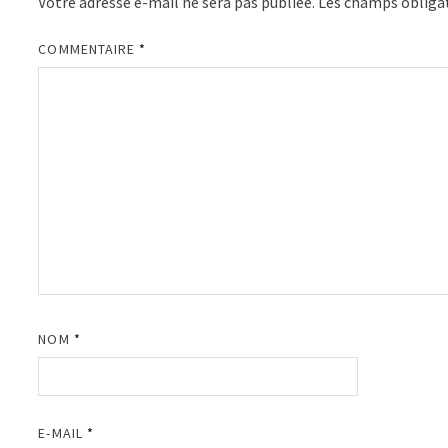
Votre adresse e-mail ne sera pas publiée.
Les champs obligat
COMMENTAIRE
*
NOM
*
E-MAIL
*