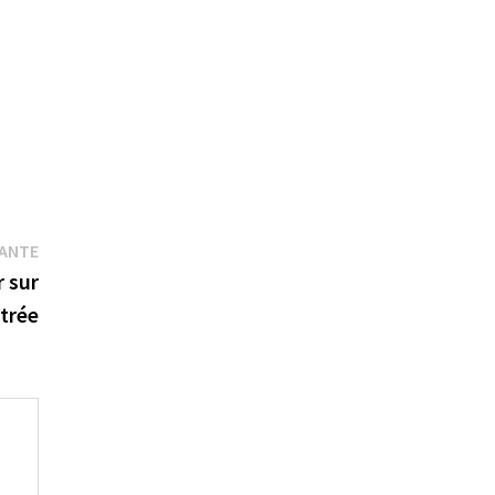
Publication
VANTE
suivante :
 sur
ntrée