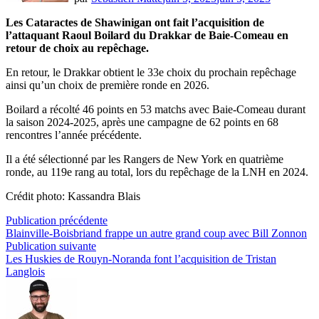
Les Cataractes de Shawinigan ont fait l’acquisition de
l’attaquant Raoul Boilard du Drakkar de Baie-Comeau en
retour de choix au repêchage.
En retour, le Drakkar obtient le 33e choix du prochain repêchage
ainsi qu’un choix de première ronde en 2026.
Boilard a récolté 46 points en 53 matchs avec Baie-Comeau durant
la saison 2024-2025, après une campagne de 62 points en 68
rencontres l’année précédente.
Il a été sélectionné par les Rangers de New York en quatrième
ronde, au 119e rang au total, lors du repêchage de la LNH en 2024.
Crédit photo: Kassandra Blais
Navigation
Publication
Publication précédente
précédente :
Blainville-Boisbriand frappe un autre grand coup avec Bill Zonnon
de
Publication
Publication suivante
l’article
suivante :
Les Huskies de Rouyn-Noranda font l’acquisition de Tristan
Langlois