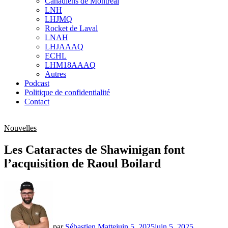
Canadiens de Montréal
sub
LNH
menu
LHJMQ
Rocket de Laval
LNAH
LHJAAAQ
ECHL
LHM18AAAQ
Autres
Podcast
Politique de confidentialité
Contact
Nouvelles
Les Cataractes de Shawinigan font
l’acquisition de Raoul Boilard
par
Sébastien Matte
juin 5, 2025
juin 5, 2025