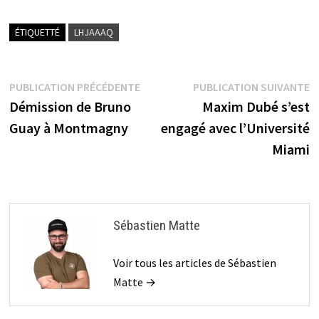
ÉTIQUETTÉ
LHJAAAQ
Navigation
Publication
P
PUBLICATION PRÉCÉDENTE
PUBLICATION SUIVANTE
précédente :
s
Démission de Bruno
Maxim Dubé s’est
de
Guay à Montmagny
engagé avec l’Université
l’article
Miami
Sébastien Matte
Voir tous les articles de Sébastien
Matte →