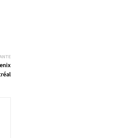
Publication
VANTE
suivante :
oenix
réal