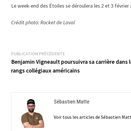
Le week-end des Étoiles se déroulera les 2 et 3 février 
Crédit photo: Rocket de Laval
Navigation
Publication
PUBLICATION PRÉCÉDENTE
précédente :
Benjamin Vigneault poursuivra sa carrière dans 
de
rangs collégiaux américains
l’article
Sébastien Matte
Voir tous les articles de Sébastien Ma