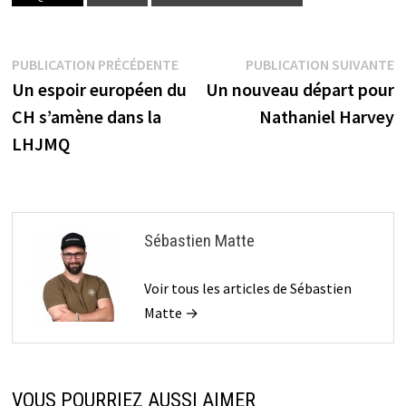
Navigation
Publication
P
PUBLICATION PRÉCÉDENTE
PUBLICATION SUIVANTE
précédente :
s
Un espoir européen du
Un nouveau départ pour
de
CH s’amène dans la
Nathaniel Harvey
l’article
LHJMQ
Sébastien Matte
Voir tous les articles de Sébastien
Matte →
VOUS POURRIEZ AUSSI AIMER