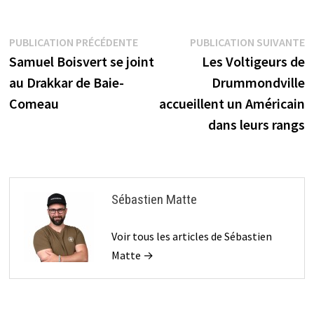
Navigation
Publication
P
PUBLICATION PRÉCÉDENTE
PUBLICATION SUIVANTE
précédente :
s
Samuel Boisvert se joint
Les Voltigeurs de
de
au Drakkar de Baie-
Drummondville
l’article
Comeau
accueillent un Américain
dans leurs rangs
Sébastien Matte
Voir tous les articles de Sébastien
Matte →