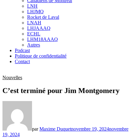
Canadiens de Montréal
sub
LNH
menu
LHJMQ
Rocket de Laval
LNAH
LHJAAAQ
ECHL
LHM18AAAQ
Autres
Podcast
Politique de confidentialité
Contact
Nouvelles
C’est terminé pour Jim Montgomery
par
Maxime Duquet
novembre 19, 2024
novembre
19, 2024