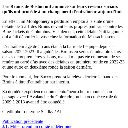
Les Bruins de Boston ont annoncé sur leurs réseaux sociaux
qu’ils ont procédé à un changement d’entraîneur aujourd’hui.
En effet, Jim Montgomery a perdu son emploi à la suite d’une
défaite de 5 à 1 des Bruins devant leurs propres partisans contre les
Blue Jackets de Columbus. Visiblement, cette défaite était la goutte
qui a fait déborder le vase chez la formation du Massachussetts.
L’entraîneur âgé de 55 ans était à la barre de l’équipe depuis la
saison 2022-2023. Il a guidé les Bruins en séries éliminatoires lors
de ses deux premières saisons, mais il n’a pas été en mesure de se
rendre au carré d’as avec des défaites en première ronde en 2022-23
et une autre en deuxième ronde la saison dernière.
Pour le moment, Joe Sacco prendra la relève derrière le banc des
Bruins à titre d’entraîneur par intérim.
Sa dernière expérience comme entraîneur-chef remonte à son
passage avec l’Avalanche du Colorado, où il a occupé ce rôle de
2009 à 2013 avant d’être congédié.
Crédit photo : Lynne Sladky / AP
Navigation
Publication
Publication précédente
précédente :
J.T. Miller prend un congé indéterminé