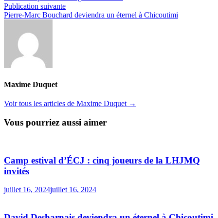
de
Publication
Publication suivante
l’article
suivante :
Pierre-Marc Bouchard deviendra un éternel à Chicoutimi
Maxime Duquet
Voir tous les articles de Maxime Duquet →
Vous pourriez aussi aimer
Camp estival d’ÉCJ : cinq joueurs de la LHJMQ
invités
juillet 16, 2024
juillet 16, 2024
David Desharnais deviendra un éternel à Chicoutimi