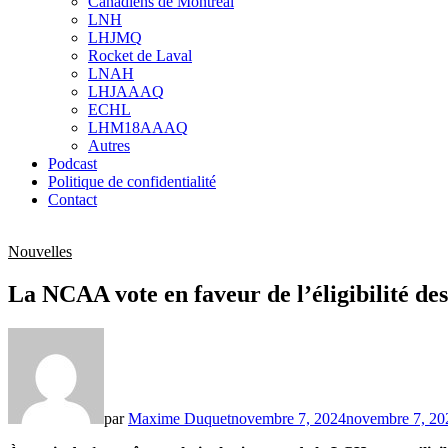
Canadiens de Montréal
sub
LNH
menu
LHJMQ
Rocket de Laval
LNAH
LHJAAAQ
ECHL
LHM18AAAQ
Autres
Podcast
Politique de confidentialité
Contact
Nouvelles
La NCAA vote en faveur de l’éligibilité de
par
Maxime Duquet
novembre 7, 2024
novembre 7, 20