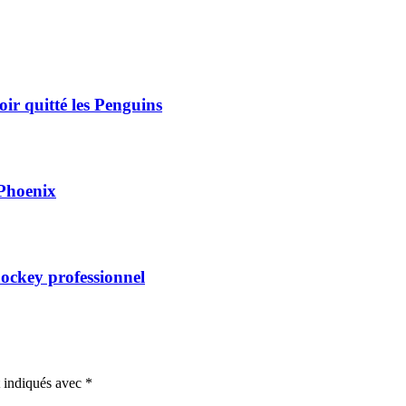
ir quitté les Penguins
 Phoenix
hockey professionnel
t indiqués avec
*