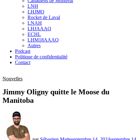
Canadiens de Montréal
sub
LNH
menu
LHJMQ
Rocket de Laval
LNAH
LHJAAAQ
ECHL
LHM18AAAQ
Autres
Podcast
Politique de confidentialité
Contact
Nouvelles
Jimmy Oligny quitte le Moose du
Manitoba
par
Sébastien Matte
septembre 14, 2024
septembre 14,