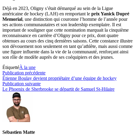
Déjà en 2023, Oligny s’était démarqué au sein de la Ligue
américaine de hockey (LAH) en remportant le
prix Yanick Dupré
Memorial
, une distinction qui couronne l’homme de l’année pour
ses actions communautaires et son leadership exemplaire. Il est
important de souligner que cette nomination marquait la cinquième
reconnaissance en carrière d’Oligny pour ce prix, dont quatre
obtenues au cours des cinq dernières saisons. Cette constance illustre
son dévouement non seulement en tant qu’athlète, mais aussi comme
une figure influente dans la vie de la communauté, renforçant ainsi
son rôle de modèle auprès de ses coéquipiers et des jeunes.
Étiquetté
À la une
Navigation
Publication
Publication précédente
précédente :
Étienne Boulay devient propriétaire d’une équipe de hockey
de
Publication
Publication suivante
l’article
suivante :
Le Phoenix de Sherbrooke se départit de Samuel St-Hilaire
Sébastien Matte