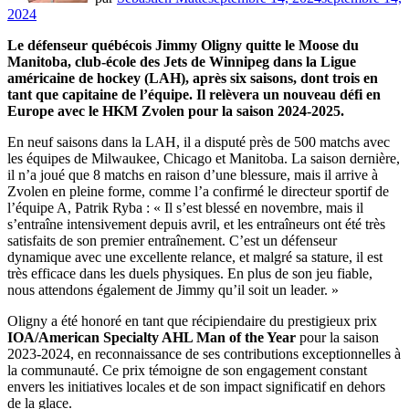
2024
Le défenseur québécois Jimmy Oligny quitte le Moose du
Manitoba, club-école des Jets de Winnipeg dans la Ligue
américaine de hockey (LAH), après six saisons, dont trois en
tant que capitaine de l’équipe. Il relèvera un nouveau défi en
Europe avec le HKM Zvolen pour la saison 2024-2025.
En neuf saisons dans la LAH, il a disputé près de 500 matchs avec
les équipes de Milwaukee, Chicago et Manitoba. La saison dernière,
il n’a joué que 8 matchs en raison d’une blessure, mais il arrive à
Zvolen en pleine forme, comme l’a confirmé le directeur sportif de
l’équipe A, Patrik Ryba : « Il s’est blessé en novembre, mais il
s’entraîne intensivement depuis avril, et les entraîneurs ont été très
satisfaits de son premier entraînement. C’est un défenseur
dynamique avec une excellente relance, et malgré sa stature, il est
très efficace dans les duels physiques. En plus de son jeu fiable,
nous attendons également de Jimmy qu’il soit un leader. »
Oligny a été honoré en tant que récipiendaire du prestigieux prix
IOA/American Specialty AHL Man of the Year
pour la saison
2023-2024, en reconnaissance de ses contributions exceptionnelles à
la communauté. Ce prix témoigne de son engagement constant
envers les initiatives locales et de son impact significatif en dehors
de la glace.