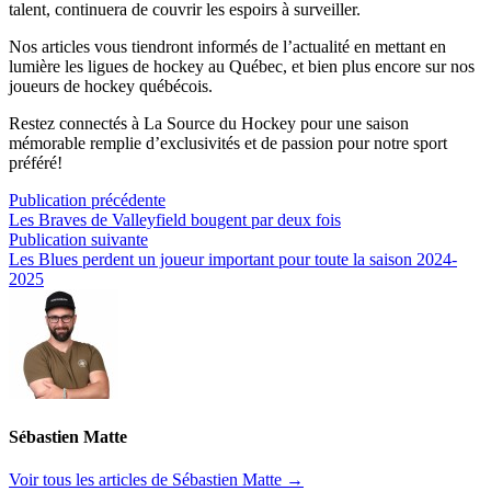
talent, continuera de couvrir les espoirs à surveiller.
Nos articles vous tiendront informés de l’actualité en mettant en
lumière les ligues de hockey au Québec, et bien plus encore sur nos
joueurs de hockey québécois.
Restez connectés à La Source du Hockey pour une saison
mémorable remplie d’exclusivités et de passion pour notre sport
préféré!
Navigation
Publication
Publication précédente
précédente :
Les Braves de Valleyfield bougent par deux fois
de
Publication
Publication suivante
l’article
suivante :
Les Blues perdent un joueur important pour toute la saison 2024-
2025
Sébastien Matte
Voir tous les articles de Sébastien Matte →