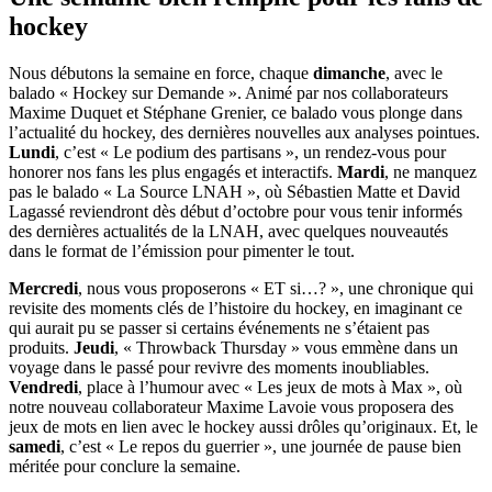
hockey
Nous débutons la semaine en force, chaque
dimanche
, avec le
balado « Hockey sur Demande ». Animé par nos collaborateurs
Maxime Duquet et Stéphane Grenier, ce balado vous plonge dans
l’actualité du hockey, des dernières nouvelles aux analyses pointues.
Lundi
, c’est « Le podium des partisans », un rendez-vous pour
honorer nos fans les plus engagés et interactifs.
Mardi
, ne manquez
pas le balado « La Source LNAH », où Sébastien Matte et David
Lagassé reviendront dès début d’octobre pour vous tenir informés
des dernières actualités de la LNAH, avec quelques nouveautés
dans le format de l’émission pour pimenter le tout.
Mercredi
, nous vous proposerons « ET si…? », une chronique qui
revisite des moments clés de l’histoire du hockey, en imaginant ce
qui aurait pu se passer si certains événements ne s’étaient pas
produits.
Jeudi
, « Throwback Thursday » vous emmène dans un
voyage dans le passé pour revivre des moments inoubliables.
Vendredi
, place à l’humour avec « Les jeux de mots à Max », où
notre nouveau collaborateur Maxime Lavoie vous proposera des
jeux de mots en lien avec le hockey aussi drôles qu’originaux. Et, le
samedi
, c’est « Le repos du guerrier », une journée de pause bien
méritée pour conclure la semaine.