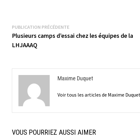
Navigation
Publication
PUBLICATION PRÉCÉDENTE
précédente :
Plusieurs camps d’essai chez les équipes de la
de
LHJAAAQ
l’article
Maxime Duquet
Voir tous les articles de Maxime Duque
VOUS POURRIEZ AUSSI AIMER