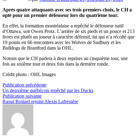
Après quatre attaquants avec ses trois premiers choix, le CH a
opté pour un premier défenseur lors du quatrième tour.
En effet, la formation montréalaise a repêché le défenseur natif
d’Ottawa, soit Owen Protz. L’arrière de six pieds et un pouce et 213
livres est plutôt un joueur à caractère défensif, lui qui n’a récolté que
19 points en 66 rencontres avec les Wolves de Sudbury et les
Bulldogs de Brantford dans la OHL.
Notons que le CH parlera à deux reprises au cinquième tour, une
fois au sixième tour et deux fois dans la dernière ronde.
Crédit photo : OHL Images
Navigation
Publication
Publication précédente
précédente :
Un deuxième québécois repêché par les Ducks
de
Publication
Publication suivante
l’article
suivante :
Raoul Boilard rejoint Alexis Lafrenière