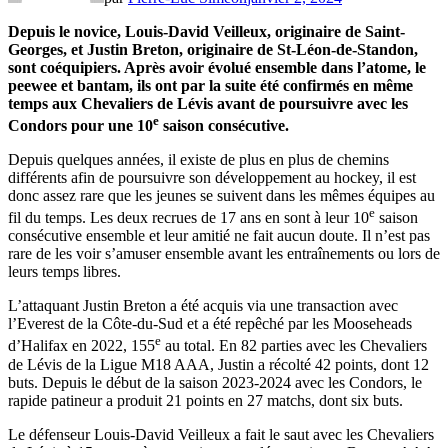
Depuis le novice, Louis-David Veilleux, originaire de Saint-
Georges, et Justin Breton, originaire de St-Léon-de-Standon,
sont coéquipiers. Après avoir évolué ensemble dans l’atome, le
peewee et bantam, ils ont par la suite été confirmés en même
temps aux Chevaliers de Lévis avant de poursuivre avec les
e
Condors pour une 10
saison consécutive.
Depuis quelques années, il existe de plus en plus de chemins
différents afin de poursuivre son développement au hockey, il est
donc assez rare que les jeunes se suivent dans les mêmes équipes au
e
fil du temps. Les deux recrues de 17 ans en sont à leur 10
saison
consécutive ensemble et leur amitié ne fait aucun doute. Il n’est pas
rare de les voir s’amuser ensemble avant les entraînements ou lors de
leurs temps libres.
L’attaquant Justin Breton a été acquis via une transaction avec
l’Everest de la Côte-du-Sud et a été repêché par les Mooseheads
e
d’Halifax en 2022, 155
au total. En 82 parties avec les Chevaliers
de Lévis de la Ligue M18 AAA, Justin a récolté 42 points, dont 12
buts. Depuis le début de la saison 2023-2024 avec les Condors, le
rapide patineur a produit 21 points en 27 matchs, dont six buts.
Le défenseur Louis-David Veilleux a fait le saut avec les Chevaliers