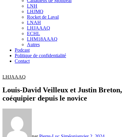
Canadiens de Montréal
sub
LNH
menu
LHJMQ
Rocket de Laval
LNAH
LHJAAAQ
ECHL
LHM18AAAQ
Autres
Podcast
Politique de confidentialité
Contact
LHJAAAQ
Louis-David Veilleux et Justin Breton,
coéquipier depuis le novice
par
Pierre-Luc Siméon
janvier 2, 2024