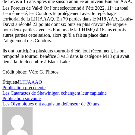
de Lévis à 15 ans après une saison annulée au niveau Bantam AAA.
e
Les Foreurs de Val-d’Or l’ont sélectionné à l’été 2022, 11
au total.
Le même été, les Condors le protégeaient avec le repêchage
territorial de la LHJAAAQ. En 79 parties dans le M18 AAA, Louis-
David a récolté 23 points dont six buts en plus d’avoir été rappelé
pour deux parties avec les Foreurs de la LHJMQ à 16 ans et trois
autres parties cette saison, alors qu’il a fait sa place dans
l’alignement des Condors.
Ils ont participé à plusieurs tournois d’été, tout récemment, ils ont
remporté le tournoi-bénéfice 3 vs 3 dans la catégorie M18 qui avait
lieu à la fin décembre à Black Lake.
Crédit photo: Véro G. Photos
Étiquetté
LHJAAAQ
Navigation
Publication
Publication précédente
précédente :
Les Cataractes de Shawinigan échangent leur capitaine
de
Publication
Publication suivante
l’article
suivante :
Les Olympiques ont acquis un défenseur de 20 ans