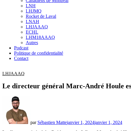
Canadiens de Montréal
sub
LNH
menu
LHJMQ
Rocket de Laval
LNAH
LHJAAAQ
ECHL
LHM18AAAQ
Autres
Podcast
Politique de confidentialité
Contact
LHJAAAQ
Le directeur général Marc-André Houle est 
par
Sébastien Matte
janvier 1, 2024
janvier 1, 2024