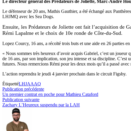
Le directeur général des Prédateurs de Joliette, Marc-André Houle
Le défenseur de 20 ans, Mathis Gauthier, a été échangé aux Panthères
LHJMQ avec les Sea Dogs.
Ensuite, les Prédateurs de Joliette ont fait l’acquisition d
Rémi Lapalme et le choix de 10e ronde de Côte-du-Sud.
Lopez Courcy, 16 ans, a récolté trois buts et une aide en 26 parties en
« Nous sommes très heureux d’avoir acquis Gabriel, c’est un joueur que
de 16 ans, par son implication, son jeu intense et sa discipline. C’est
futures. Nous remercions Rémi pour les deux mois qu’il a passé avec n
L’action reprendra le jeudi 4 janvier prochain dans le circuit Figsby.
Étiquetté
LHJAAAQ
Navigation
Publication
Publication précédente
précédente :
Un premier contrat en poche pour Mathieu Cataford
de
Publication
Publication suivante
l’article
suivante :
Zachary L’Heureux suspendu par la LAH