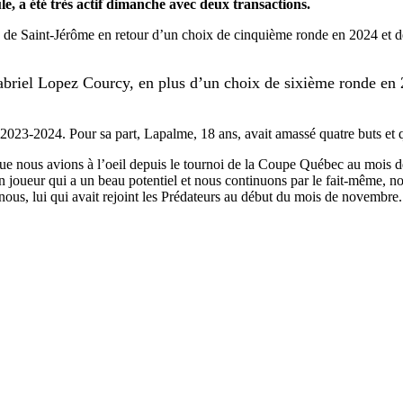
, a été très actif dimanche avec deux transactions.
 de Saint-Jérôme en retour d’un choix de cinquième ronde en 2024 et de
e Gabriel Lopez Courcy, en plus d’un choix de sixième ronde e
 2023-2024. Pour sa part, Lapalme, 18 ans, avait amassé quatre buts et qu
 nous avions à l’oeil depuis le tournoi de la Coupe Québec au mois de m
 un joueur qui a un beau potentiel et nous continuons par le fait-même, n
ous, lui qui avait rejoint les Prédateurs au début du mois de novembre.