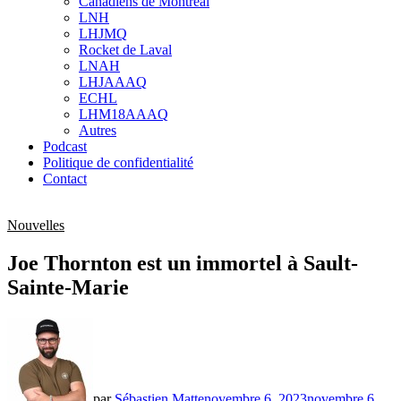
Canadiens de Montréal
sub
LNH
menu
LHJMQ
Rocket de Laval
LNAH
LHJAAAQ
ECHL
LHM18AAAQ
Autres
Podcast
Politique de confidentialité
Contact
Nouvelles
Joe Thornton est un immortel à Sault-
Sainte-Marie
par
Sébastien Matte
novembre 6, 2023
novembre 6,