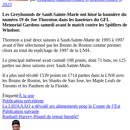
2023
Les Greyhounds de Sault-Sainte-Marie ont hissé la bannière du
numéro 19 de Joe Thornton dans les hauteurs du GFL
Memorial Gardens samedi avant le match contre les Spitfires de
Windsor.
Thornton a joué deux saisons à Sault-Sainte-Marie de 1995 à 1997
avant d’être sélectionné par les Bruins de Boston comme premier
choix au total du repêchage de 1997 de la LNH.
Le principal intéressé avait cumulé 198 points, dont 71 buts, en 125
parties sur deux saisons avec Sault-Sainte-Marie.
Il a plus tard récolté 1539 points en 1714 parties dans la LNH avec
les Bruins de Boston, les Sharks de San Jose, les Maple Leafs de
Toronto et les Panthers de la Floride.
Étiquetté
À la une
Navigation
Publication
Publication précédente
précédente :
La LHJAAAQ a dévoilé ses alignements pour la Coupe de l’Est
de
Publication
Publication suivante
l’article
suivante :
Raphaël Harvey-Pinard de retour bientôt?