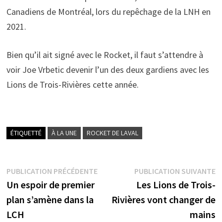
Canadiens de Montréal, lors du repêchage de la LNH en
2021.
Bien qu’il ait signé avec le Rocket, il faut s’attendre à
voir Joe Vrbetic devenir l’un des deux gardiens avec les
Lions de Trois-Rivières cette année.
ÉTIQUETTÉ
À LA UNE
ROCKET DE LAVAL
Navigation
Publication
P
PUBLICATION PRÉCÉDENTE
PUBLICATION SUIVANTE
précédente :
s
Un espoir de premier
Les Lions de Trois-
de
plan s’amène dans la
Rivières vont changer de
l’article
LCH
mains