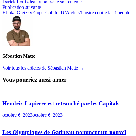
précédente :
Darick Louis-Jean renouvelle son entente
de
Publication
Publication suivante
l’article
suivante :
Hlinka Gretzky Cup : Gabriel D’Aigle s’illustre contre la Tchéquie
Sébastien Matte
Voir tous les articles de Sébastien Matte →
Vous pourriez aussi aimer
Hendrix Lapierre est retranché par les Capitals
octobre 6, 2023
octobre 6, 2023
Les Olympiques de Gatineau nomment un nouvel