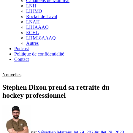
Canadiens de Montréal
sub
LNH
menu
LHJMQ
Rocket de Laval
LNAH
LHJAAAQ
ECHL
LHM18AAAQ
Autres
Podcast
Politique de confidentialité
Contact
Nouvelles
Stephen Dixon prend sa retraite du
hockey professionnel
par
Sébastien Matte
juillet 29, 2023
juillet 29, 2023