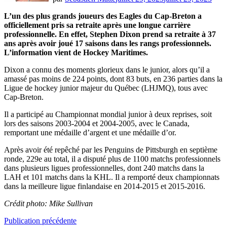
L’un des plus grands joueurs des Eagles du Cap-Breton a
officiellement pris sa retraite après une longue carrière
professionnelle. En effet, Stephen Dixon prend sa retraite à 37
ans
après avoir joué 17 saisons dans les rangs professionnels.
L’information vient de Hockey Maritimes.
Dixon a connu des moments glorieux dans le junior, alors qu’il a
amassé pas moins de 224 points, dont 83 buts, en 236 parties dans la
Ligue de hockey junior majeur du Québec (LHJMQ), tous avec
Cap-Breton.
Il a participé au Championnat mondial junior à deux reprises, soit
lors des saisons 2003-2004 et 2004-2005, avec le Canada,
remportant une médaille d’argent et une médaille d’or.
Après avoir été repêché par les Penguins de Pittsburgh en septième
ronde, 229e au total, il a disputé plus de 1100 matchs professionnels
dans plusieurs ligues professionnelles, dont 240 matchs dans la
LAH et 101 matchs dans la KHL. Il a remporté deux championnats
dans la meilleure ligue finlandaise en 2014-2015 et 2015-2016.
Crédit photo: Mike Sullivan
Navigation
Publication
Publication précédente