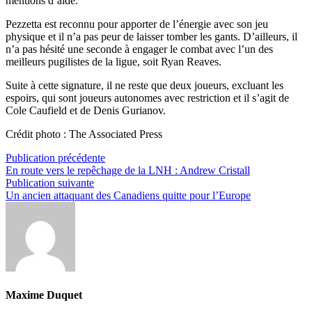
mentions d’aide.
Pezzetta est reconnu pour apporter de l’énergie avec son jeu
physique et il n’a pas peur de laisser tomber les gants. D’ailleurs, il
n’a pas hésité une seconde à engager le combat avec l’un des
meilleurs pugilistes de la ligue, soit Ryan Reaves.
Suite à cette signature, il ne reste que deux joueurs, excluant les
espoirs, qui sont joueurs autonomes avec restriction et il s’agit de
Cole Caufield et de Denis Gurianov.
Crédit photo : The Associated Press
Navigation
Publication
Publication précédente
précédente :
En route vers le repêchage de la LNH : Andrew Cristall
de
Publication
Publication suivante
l’article
suivante :
Un ancien attaquant des Canadiens quitte pour l’Europe
Maxime Duquet