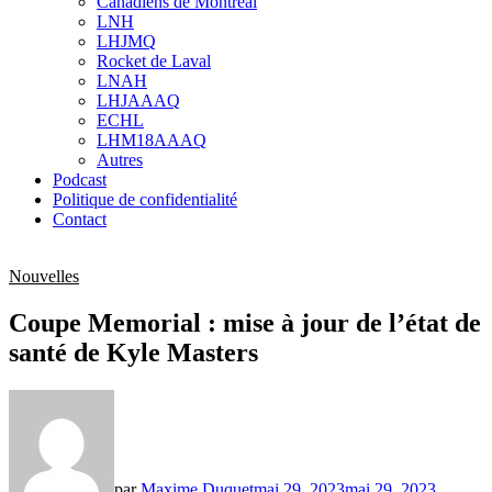
Canadiens de Montréal
sub
LNH
menu
LHJMQ
Rocket de Laval
LNAH
LHJAAAQ
ECHL
LHM18AAAQ
Autres
Podcast
Politique de confidentialité
Contact
Nouvelles
Coupe Memorial : mise à jour de l’état de
santé de Kyle Masters
par
Maxime Duquet
mai 29, 2023
mai 29, 2023