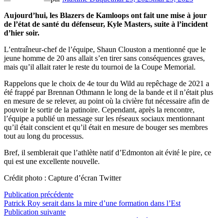
Aujourd’hui, les Blazers de Kamloops ont fait une mise à jour
de l’état de santé du défenseur, Kyle Masters, suite à l’incident
d’hier soir.
L’entraîneur-chef de l’équipe, Shaun Clouston a mentionné que le
jeune homme de 20 ans allait s’en tirer sans conséquences graves,
mais qu’il allait rater le reste du tournoi de la Coupe Memorial.
Rappelons que le choix de 4e tour du Wild au repêchage de 2021 a
été frappé par Brennan Othmann le long de la bande et il n’était plus
en mesure de se relever, au point où la civière fut nécessaire afin de
pouvoir le sortir de la patinoire. Cependant, après la rencontre,
l’équipe a publié un message sur les réseaux sociaux mentionnant
qu’il était conscient et qu’il était en mesure de bouger ses membres
tout au long du processus.
Bref, il semblerait que l’athlète natif d’Edmonton ait évité le pire, ce
qui est une excellente nouvelle.
Crédit photo : Capture d’écran Twitter
Navigation
Publication
Publication précédente
précédente :
Patrick Roy serait dans la mire d’une formation dans l’Est
de
Publication
Publication suivante