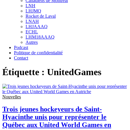
Canadiens de Montréal
sub
LNH
menu
LHJMQ
Rocket de Laval
LNAH
LHJAAAQ
ECHL
LHM18AAAQ
Autres
Podcast
Politique de confidentialité
Contact
Étiquette :
UnitedGames
Nouvelles
Trois jeunes hockeyeurs de Saint-
Hyacinthe unis pour représenter le
Québec aux United World Games en