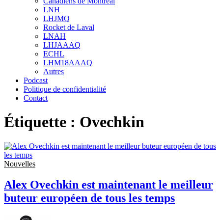
Canadiens de Montréal
sub
LNH
menu
LHJMQ
Rocket de Laval
LNAH
LHJAAAQ
ECHL
LHM18AAAQ
Autres
Podcast
Politique de confidentialité
Contact
Étiquette :
Ovechkin
Nouvelles
Alex Ovechkin est maintenant le meilleur
buteur européen de tous les temps