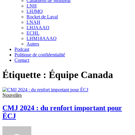
Canadiens de Montréal
sub
LNH
menu
LHJMQ
Rocket de Laval
LNAH
LHJAAAQ
ECHL
LHM18AAAQ
Autres
Podcast
Politique de confidentialité
Contact
Étiquette :
Équipe Canada
Nouvelles
CMJ 2024 : du renfort important pour
ÉCJ