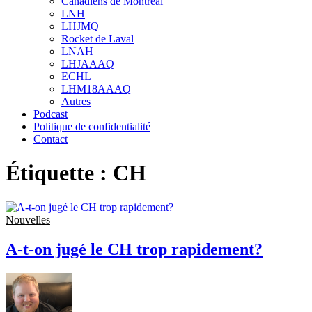
Canadiens de Montréal
sub
LNH
menu
LHJMQ
Rocket de Laval
LNAH
LHJAAAQ
ECHL
LHM18AAAQ
Autres
Podcast
Politique de confidentialité
Contact
Étiquette :
CH
Nouvelles
A-t-on jugé le CH trop rapidement?