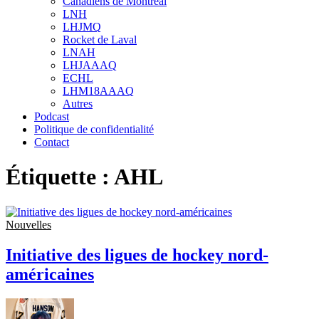
Canadiens de Montréal
sub
LNH
menu
LHJMQ
Rocket de Laval
LNAH
LHJAAAQ
ECHL
LHM18AAAQ
Autres
Podcast
Politique de confidentialité
Contact
Étiquette :
AHL
Nouvelles
Initiative des ligues de hockey nord-
américaines