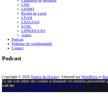
Canadiens de Montréal
sub
LNH
menu
LHJMQ
Rocket de Laval
LNAH
LHJAAAQ
ECHL
LHM18AAAQ
Autres
Podcast
Politique de confidentialité
Contact
Podcast
Copyright © 2026
Source du Hockey
. Alimenté par
WordPress
et
Ba
Ce site web utilise des cookies et demande vos données personnelles 
with the
General Data Protection Regulation (GDPR)
.
Ok, j'accepte
Conditions générales