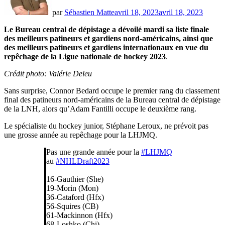
par
Sébastien Matte
avril 18, 2023
avril 18, 2023
Le Bureau central de dépistage a dévoilé mardi sa liste finale
des meilleurs patineurs et gardiens nord-américains, ainsi que
des meilleurs patineurs et gardiens internationaux en vue du
repêchage de la Ligue nationale de hockey
2023
.
Crédit photo: Valérie Deleu
Sans surprise, Connor Bedard occupe le premier rang du classement
final des patineurs nord-américains de la Bureau central de dépistage
de la LNH, alors qu’Adam Fantilli occupe le deuxième rang.
Le spécialiste du hockey junior, Stéphane Leroux, ne prévoit pas
une grosse année au repêchage pour la LHJMQ.
Pas une grande année pour la
#LHJMQ
au
#NHLDraft2023
16-Gauthier (She)
19-Morin (Mon)
36-Cataford (Hfx)
56-Squires (CB)
61-Mackinnon (Hfx)
68-Loshko (Chi)