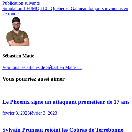
de
Publication
Publication suivante
l’article
suivante :
Simulation LHJMQ J10 : Québec et Gatineau toujours invaincus en
2e ronde
Sébastien Matte
Voir tous les articles de Sébastien Matte →
Vous pourriez aussi aimer
Le Phoenix signe un attaquant prometteur de 17 ans
février 3, 2023
février 3, 2023
Sylvain Pruneau rejoint les Cobras de Terrebonne