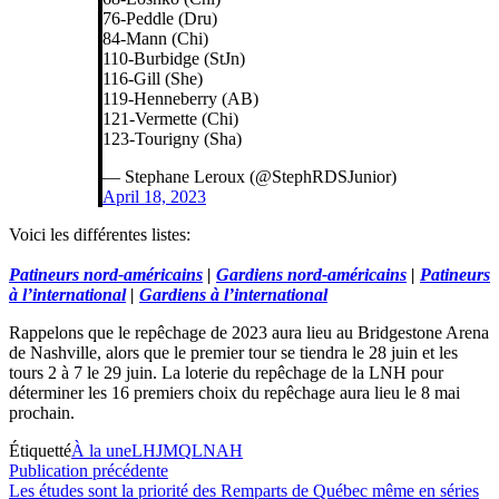
76-Peddle (Dru)
84-Mann (Chi)
110-Burbidge (StJn)
116-Gill (She)
119-Henneberry (AB)
121-Vermette (Chi)
123-Tourigny (Sha)
— Stephane Leroux (@StephRDSJunior)
April 18, 2023
Voici les différentes listes:
Patineurs nord-américains
|
Gardiens nord-américains
|
Patineurs
à l’international
|
Gardiens à l’international
Rappelons que le repêchage de 2023 aura lieu au Bridgestone Arena
de Nashville, alors que le premier tour se tiendra le 28 juin et les
tours 2 à 7 le 29 juin. La loterie du repêchage de la LNH pour
déterminer les 16 premiers choix du repêchage aura lieu le 8 mai
prochain.
Étiquetté
À la une
LHJMQ
LNAH
Navigation
Publication
Publication précédente
précédente :
Les études sont la priorité des Remparts de Québec même en séries