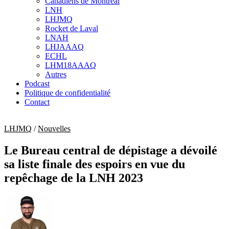
Canadiens de Montréal
sub
LNH
menu
LHJMQ
Rocket de Laval
LNAH
LHJAAAQ
ECHL
LHM18AAAQ
Autres
Podcast
Politique de confidentialité
Contact
LHJMQ
/
Nouvelles
Le Bureau central de dépistage a dévoilé
sa liste finale des espoirs en vue du
repêchage de la LNH 2023