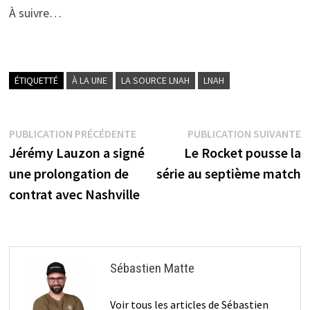
À suivre…
ÉTIQUETTÉ
À LA UNE
LA SOURCE LNAH
LNAH
Navigation
Publication
P
PUBLICATION PRÉCÉDENTE
PUBLICATION SUIVANTE
précédente :
s
Jérémy Lauzon a signé
Le Rocket pousse la
de
une prolongation de
série au septième match
l’article
contrat avec Nashville
Sébastien Matte
Voir tous les articles de Sébastien