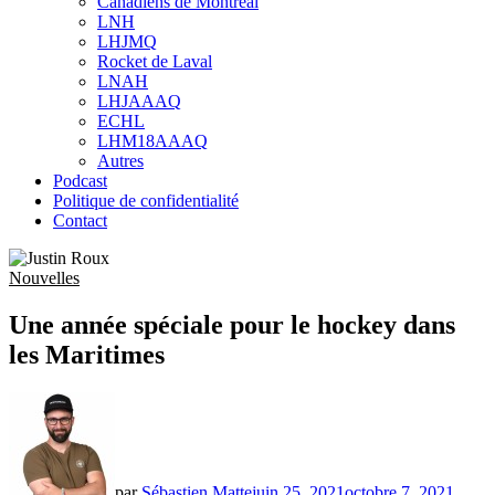
Canadiens de Montréal
sub
LNH
menu
LHJMQ
Rocket de Laval
LNAH
LHJAAAQ
ECHL
LHM18AAAQ
Autres
Podcast
Politique de confidentialité
Contact
Nouvelles
Une année spéciale pour le hockey dans
les Maritimes
par
Sébastien Matte
juin 25, 2021
octobre 7, 2021