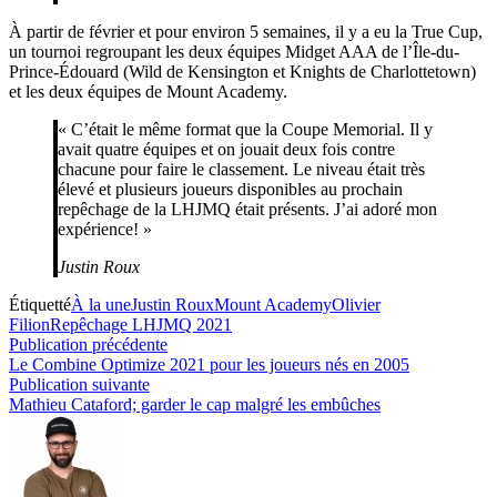
À partir de février et pour environ 5 semaines, il y a eu la True Cup,
un tournoi regroupant les deux équipes Midget AAA de l’Île-du-
Prince-Édouard (Wild de Kensington et Knights de Charlottetown)
et les deux équipes de Mount Academy.
« C’était le même format que la Coupe Memorial. Il y
avait quatre équipes et on jouait deux fois contre
chacune pour faire le classement. Le niveau était très
élevé et plusieurs joueurs disponibles au prochain
repêchage de la LHJMQ était présents. J’ai adoré mon
expérience! »
Justin Roux
Étiquetté
À la une
Justin Roux
Mount Academy
Olivier
Filion
Repêchage LHJMQ 2021
Navigation
Publication
Publication précédente
précédente :
Le Combine Optimize 2021 pour les joueurs nés en 2005
de
Publication
Publication suivante
l’article
suivante :
Mathieu Cataford; garder le cap malgré les embûches