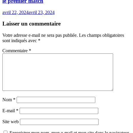
le premier match
avril 22, 2024
avril 23, 2024
Laisser un commentaire
Votre adresse e-mail ne sera pas publiée.
Les champs obligatoires
sont indiqués avec
*
Commentaire
*
Nom
*
E-mail
*
Site web
Enregistrer mon nom, mon e-mail et mon site dans le navigateur